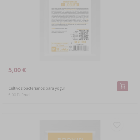
›
DAMEJEANNES
LIBROS DE EMBUTIDOS Y CHARCUTERÍA
LITERATURA
ESTANTERÍAS
AROMA DE HUMO PARA AHUMAR
›
AROMATIZACIÓN
LITERATURA
5,00 €
ANÁLISIS DE VINO
Cultivos bacterianos para yogur
ETIQUETAS
5,00 EUR/ud.