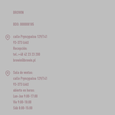
BROWIN
BDO: 000008185
calle Pryncypalna 129/141
93-373 Łódź
Recepción:
tel.:+48 42 23 23 200
browin@browin.pl
Sala de ventas:
calle Pryncypalna 129/141
93-373 Łódź
abierto en horas:
Lun-Jue 9:00-17:00
Vie 9:00-18:00
Sáb 8:00-15:00