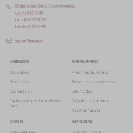
Oficina de Atención al Cliente Minorista:
Lun-Vie 8:00-16:00
tel.:+48 42 23 23 230
fax:+48 42 23 23 295
support@browin.es
INFORMACIÓN
NUESTRA EMPRESA
Novedades
Misión, visión, valores
Fin de serie
Browin - nuestra empresa
Cooperación
Certificados
Catálogo de productos Browin
De la idea al producto
(pdf)
Nuestras marcas
COMPRAS
PARA CLIENTES
Envío y entrega
Reportar un error