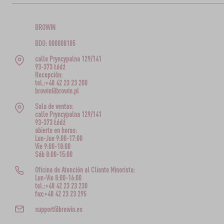
BROWIN
BDO: 000008185
calle Pryncypalna 129/141
93-373 Łódź
Recepción:
tel.:+48 42 23 23 200
browin@browin.pl
Sala de ventas:
calle Pryncypalna 129/141
93-373 Łódź
abierto en horas:
Lun-Jue 9:00-17:00
Vie 9:00-18:00
Sáb 8:00-15:00
Oficina de Atención al Cliente Minorista:
Lun-Vie 8:00-16:00
tel.:+48 42 23 23 230
fax:+48 42 23 23 295
support@browin.es