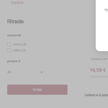
Literatura
Yo
Filtración
material
acero (2)
vidrio (2)
Columna de fi
precio €
16,58 €
de:
a:
16,58 EUR/ud
FILTRAR
Cantidad en la pági