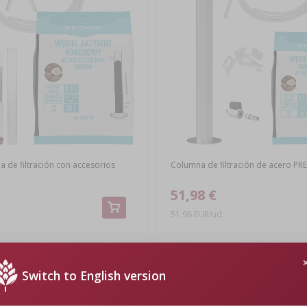
a de filtración con accesorios
Columna de filtración de acero P
51,98 €
51,98 EUR/ud.
Switch to English version