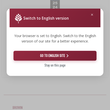
LIBROS DE EMBUTIDOS Y CHARCUTERÍA
LITERATURA
ESTANTERÍAS
AROMA DE HUMO PARA AHUMAR
Switch to English version
›
AROMATIZACIÓN
Your browser is set to English. Switch to the English
version of our site for a better experience.
LITERATURA
1,95 €
ANÁLISIS DE VINO
GO TO ENGLISH SITE
Stay on this page
Termómetro de cristal líquido (16/30C) 13cm
ETIQUETAS
1,95 EUR/ud.
BROWIN