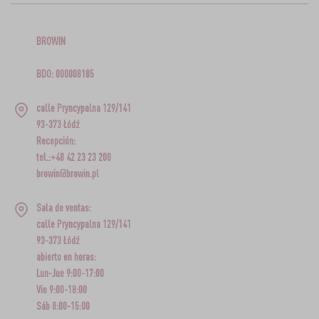
BROWIN
BDO: 000008185
calle Pryncypalna 129/141
93-373 Łódź
Recepción:
tel.:+48 42 23 23 200
browin@browin.pl
Sala de ventas:
calle Pryncypalna 129/141
93-373 Łódź
abierto en horas:
Lun-Jue 9:00-17:00
Vie 9:00-18:00
Sáb 8:00-15:00