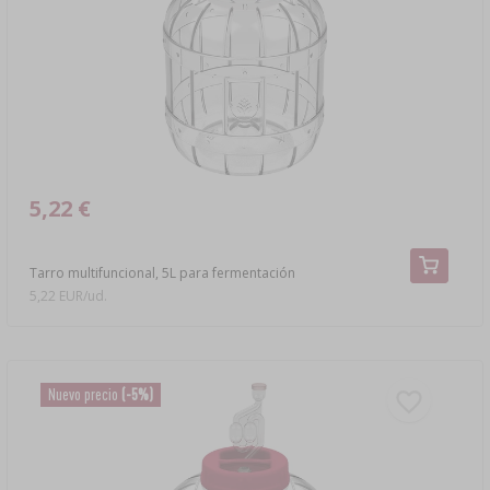
›
DAMEJEANNES
LIBROS DE EMBUTIDOS Y CHARCUTERÍA
LITERATURA
ESTANTERÍAS
AROMA DE HUMO PARA AHUMAR
›
AROMATIZACIÓN
LITERATURA
5,22 €
ANÁLISIS DE VINO
Tarro multifuncional, 5L para fermentación
5,22 EUR/ud.
ETIQUETAS
Nuevo precio
(-5%)