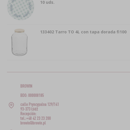
10 uds.
133402
Tarro TO 4L con tapa dorada fi100
BROWIN
BDO: 000008185
calle Pryncypalna 129/141
93-373 Łódź
Recepción:
tel.:+48 42 23 23 200
browin@browin.pl