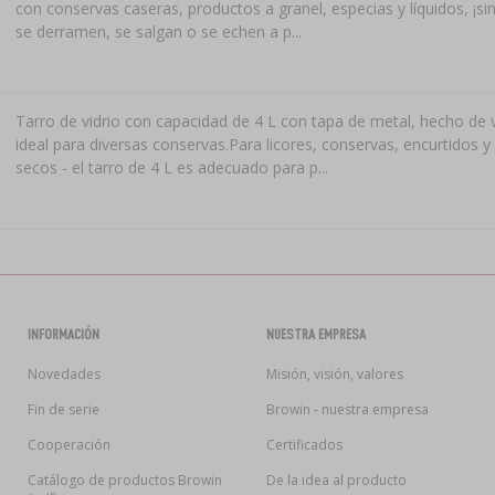
con conservas caseras, productos a granel, especias y líquidos, ¡s
se derramen, se salgan o se echen a p...
Tarro de vidrio con capacidad de 4 L con tapa de metal, hecho de v
ideal para diversas conservas.Para licores, conservas, encurtidos 
secos - el tarro de 4 L es adecuado para p...
INFORMACIÓN
NUESTRA EMPRESA
Novedades
Misión, visión, valores
Fin de serie
Browin - nuestra empresa
Cooperación
Certificados
Catálogo de productos Browin
De la idea al producto