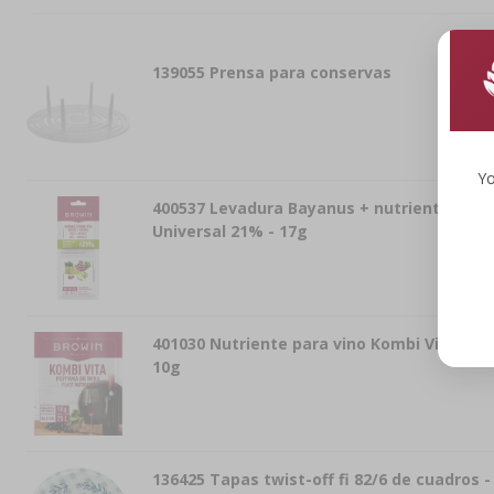
139055
Prensa para conservas
Yo
400537
Levadura Bayanus + nutriente
Universal 21% - 17g
401030
Nutriente para vino Kombi Vita -
10g
136425
Tapas twist-off fi 82/6 de cuadros -