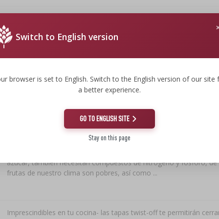
Descubre la magia de la conservación -el prensador es un utensil
Switch to English version
revolucionario para la cocina, gracias al cual descubrirás la magia 
conservas caseras de nuevo. Los prensado...
ur browser is set to English. Switch to the English version of our site 
a better experience.
Para vinos fuertes 21% -el conjunto universal de levaduras con nut
permite, al aplicar tres dosis adecuadas de azúcar, llevar a cabo l
hasta el 21%.Variedad apreciada Saccharomyce...
GO TO ENGLISH SITE
Stay on this page
Para un desarrollo adecuado, las levaduras de vino, además de un
azúcar, también necesitan compuestos de nitrógeno y fósforo, de l
frutas de nuestro clima son pobres, así como ...
Imprescindibles en tu cocina- las tapas twist-off te permitirán cerra