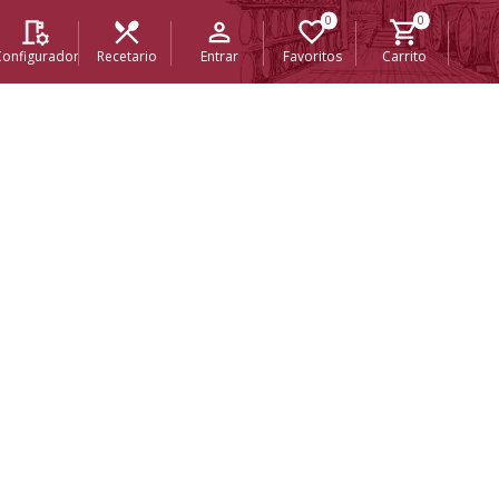
Configurador
Recetario
Entrar
Favoritos
Carrito