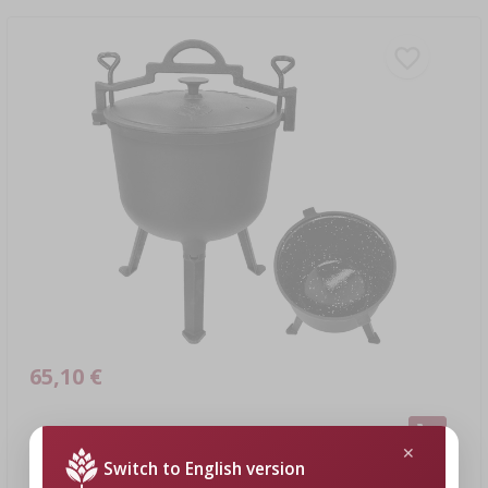
65,10 €
Caldero esmaltado de hierro fundido, 10 L
65,10 EUR/ud.
Switch to English version