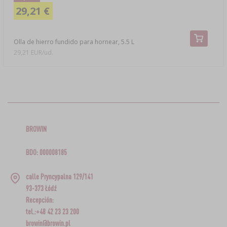
29,21 €
Olla de hierro fundido para hornear, 5.5 L
29,21 EUR/ud.
BROWIN
BDO: 000008185
calle Pryncypalna 129/141
93-373 Łódź
Recepción:
tel.:+48 42 23 23 200
browin@browin.pl