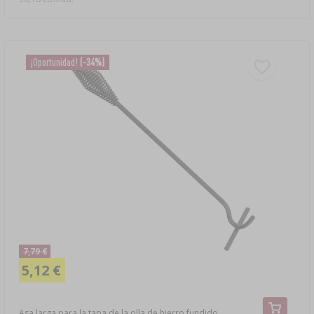
¡Oportunidad!
(-34%)
7,79 €
5,12 €
Asa larga para la tapa de la olla de hierro fundido