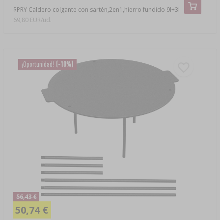
$PRY Caldero colgante con sartén,2en1,hierro fundido 9l+3l
69,80 EUR/ud.
¡Oportunidad!
(-10%)
56,43 €
50,74 €