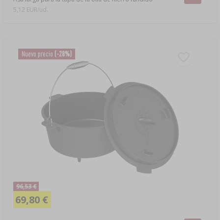
5,12 EUR/ud.
Nuevo precio
(-28%)
96,53 €
69,80 €