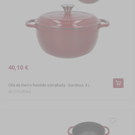
›
DAMEJEANNES
LIBROS DE EMBUTIDOS Y CHARCUTERÍA
LITERATURA
ESTANTERÍAS
AROMA DE HUMO PARA AHUMAR
›
AROMATIZACIÓN
LITERATURA
40,10 €
ANÁLISIS DE VINO
Olla de hierro fundido esmaltada - burdeos, 4 L
ETIQUETAS
40,10 EUR/ud.