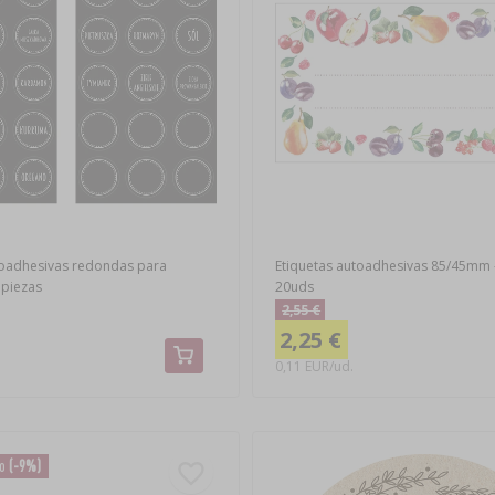
toadhesivas redondas para
Etiquetas autoadhesivas 85/45mm -
 piezas
20uds
2,55 €
2,25 €
0,11 EUR/ud.
io
(-9%)