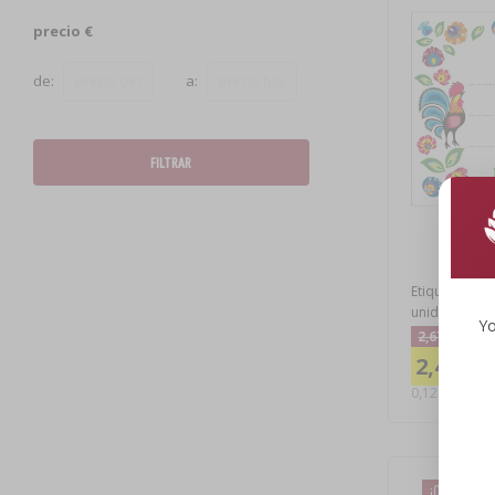
precio €
de:
a:
FILTRAR
Etiquetas au
unidades
Yo
2,67 €
2,42 €
0,12 EUR/ud.
¡Oportunid