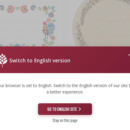
Switch to English version
toadhesivas 85/55mm - Folk 20
Etiquetas redondas fi 66,5mm tapa
20 unidades
ur browser is set to English. Switch to the English version of our site 
a better experience.
2,18 €
0,11 EUR/ud.
GO TO ENGLISH SITE
Stay on this page
ad!
(-9%)