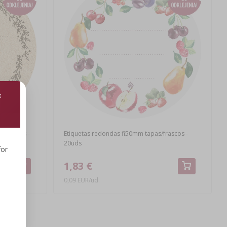
s/frascos -
Etiquetas redondas fi50mm tapas/frascos -
20uds
for
1,83 €
0,09 EUR/ud.