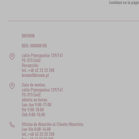
Cantidad en la pági
BROWIN
BDO: 000008185
calle Pryncypalna 129/141
93-373 Łódź
Recepción:
tel.:+48 42 23 23 200
browin@browin.pl
Sala de ventas:
calle Pryncypalna 129/141
93-373 Łódź
abierto en horas:
Lun-Jue 9:00-17:00
Vie 9:00-18:00
Sáb 8:00-15:00
Oficina de Atención al Cliente Minorista:
Lun-Vie 8:00-16:00
tel.:+48 42 23 23 230