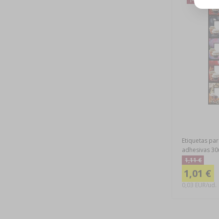
Etiquetas p
adhesivas 30
1,11 €
1,01 €
0,03 EUR/ud.