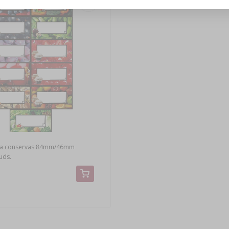
ara conservas 84mm/46mm
uds.