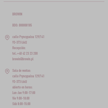
BROWIN
BDO: 000008185
calle Pryncypalna 129/141
93-373 Łódź
Recepción:
tel.:+48 42 23 23 200
browin@browin.pl
Sala de ventas:
calle Pryncypalna 129/141
93-373 Łódź
abierto en horas:
Lun-Jue 9:00-17:00
Vie 9:00-18:00
Sáb 8:00-15:00