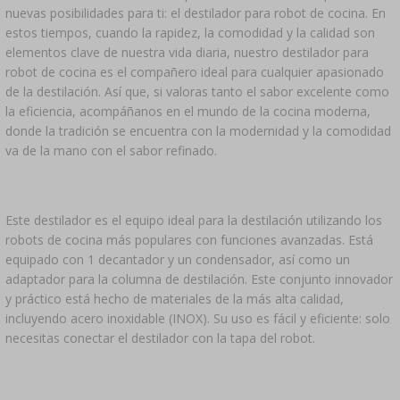
nuevas posibilidades para ti: el destilador para robot de cocina. En
LIBROS DE EMBUTIDOS Y CHARCUTERÍA
LITERATURA
estos tiempos, cuando la rapidez, la comodidad y la calidad son
ESTANTERÍAS
elementos clave de nuestra vida diaria, nuestro destilador para
AROMA DE HUMO PARA AHUMAR
robot de cocina es el compañero ideal para cualquier apasionado
›
AROMATIZACIÓN
de la destilación. Así que, si valoras tanto el sabor excelente como
la eficiencia, acompáñanos en el mundo de la cocina moderna,
donde la tradición se encuentra con la modernidad y la comodidad
LITERATURA
va de la mano con el sabor refinado.
ANÁLISIS DE VINO
Este destilador es el equipo ideal para la destilación utilizando los
robots de cocina más populares con funciones avanzadas. Está
ETIQUETAS
equipado con 1 decantador y un condensador, así como un
adaptador para la columna de destilación. Este conjunto innovador
y práctico está hecho de materiales de la más alta calidad,
incluyendo acero inoxidable (INOX). Su uso es fácil y eficiente: solo
necesitas conectar el destilador con la tapa del robot.