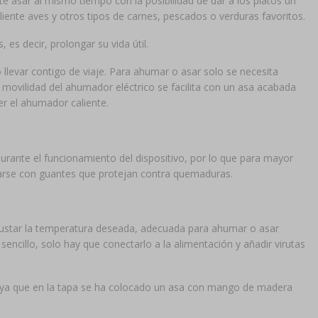
e asar al mismo tiempo con la posibilidad de dar a los platos un
ente aves y otros tipos de carnes, pescados o verduras favoritos.
s decir, prolongar su vida útil.
o llevar contigo de viaje. Para ahumar o asar solo se necesita
 movilidad del ahumador eléctrico se facilita con un asa acabada
r el ahumador caliente.
rante el funcionamiento del dispositivo, por lo que para mayor
arse con guantes que protejan contra quemaduras.
ajustar la temperatura deseada, adecuada para ahumar o asar
cillo, solo hay que conectarlo a la alimentación y añadir virutas
 ya que en la tapa se ha colocado un asa con mango de madera