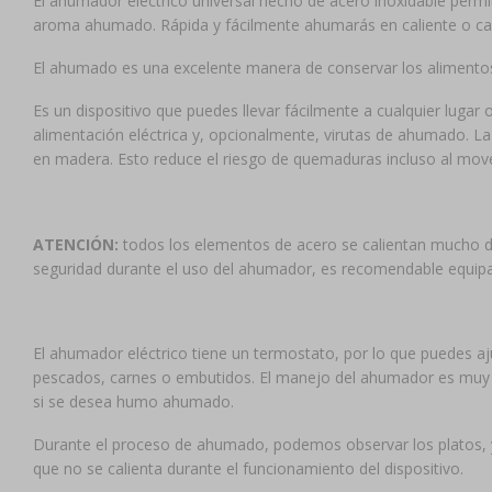
El ahumador eléctrico universal hecho de acero inoxidable permit
aroma ahumado. Rápida y fácilmente ahumarás en caliente o cali
El ahumado es una excelente manera de conservar los alimentos, e
Es un dispositivo que puedes llevar fácilmente a cualquier lugar 
alimentación eléctrica y, opcionalmente, virutas de ahumado. La
en madera. Esto reduce el riesgo de quemaduras incluso al move
ATENCIÓN:
todos los elementos de acero se calientan mucho du
seguridad durante el uso del ahumador, es recomendable equip
El ahumador eléctrico tiene un termostato, por lo que puedes 
pescados, carnes o embutidos. El manejo del ahumador es muy sen
si se desea humo ahumado.
Durante el proceso de ahumado, podemos observar los platos,
que no se calienta durante el funcionamiento del dispositivo.