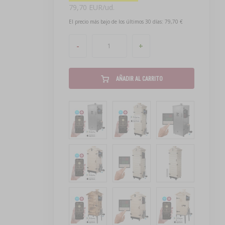
79,70 EUR/ud.
El precio más bajo de los últimos 30 días: 79,70 €
-
+
AÑADIR AL CARRITO