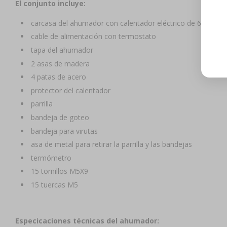
El conjunto incluye:
carcasa del ahumador con calentador eléctrico de 600 W
cable de alimentación con termostato
tapa del ahumador
2 asas de madera
4 patas de acero
protector del calentador
parrilla
bandeja de goteo
bandeja para virutas
asa de metal para retirar la parrilla y las bandejas
termómetro
15 tornillos M5X9
15 tuercas M5
Especificaciones técnicas del ahumador: