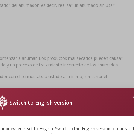
ado" del ahumador, es decir, realizar un ahumado sin usar
comenzar a ahumar. Los productos mal secados pueden causar
o y un proceso de tratamiento incorrecto de los ahumados.
r con el termostato ajustado al mínimo, sin cerrar el
 limpiar el ahumador, se recomienda usar una pequeña cantidad de
 lavar en el fregadero.
Switch to English version
de la corriente!
ur browser is set to English. Switch to the English version of our site 