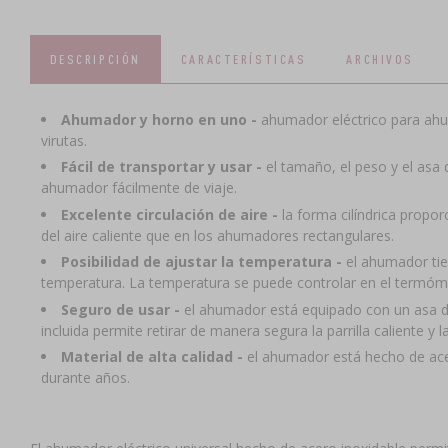
DESCRIPCIÓN
CARACTERÍSTICAS
ARCHIVOS
Ahumador y horno en uno -
ahumador eléctrico para ahuma
virutas.
Fácil de transportar y usar -
el tamaño, el peso y el asa d
ahumador fácilmente de viaje.
Excelente circulación de aire -
la forma cilíndrica propor
del aire caliente que en los ahumadores rectangulares.
Posibilidad de ajustar la temperatura -
el ahumador tie
temperatura. La temperatura se puede controlar en el termóm
Seguro de usar -
el ahumador está equipado con un asa d
incluida permite retirar de manera segura la parrilla caliente y l
Material de alta calidad -
el ahumador está hecho de acer
durante años.