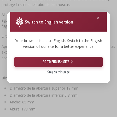
protege la salida del tubo de las moscas.
Al aumentar el diámetro de la copa del tubo, es más fácil verter
agua en el tubo. El extremo cónico del tubo reduce el riesgo de
Switch to English version
fugas y facilita la adaptación del tubo a diferentes tapones.
El tubo es transparente y estético.
Your browser is set to English. Switch to the English
version of our site for a better experience.
Apreciará las muchas ventajas de este tubo, ya que cumple con las
expectativas de las personas que preparan vino, cerveza y
conservas en casa.
GO TO ENGLISH SITE
Stay on this page
Dimensiones del producto:
Diámetro de la abertura superior 19 mm
Diámetro de la abertura inferior 0,8 mm
Ancho: 65 mm
Altura: 178 mm