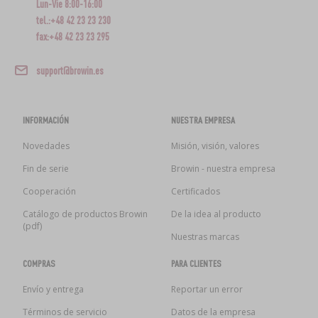
Lun-Vie 8:00-16:00
tel.:+48 42 23 23 230
fax:+48 42 23 23 295
support@browin.es
INFORMACIÓN
NUESTRA EMPRESA
Novedades
Misión, visión, valores
Fin de serie
Browin - nuestra empresa
Cooperación
Certificados
Catálogo de productos Browin
De la idea al producto
(pdf)
Nuestras marcas
COMPRAS
PARA CLIENTES
Envío y entrega
Reportar un error
Términos de servicio
Datos de la empresa