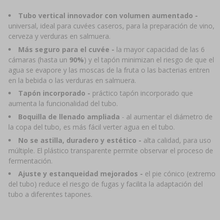
›
DAMEJEANNES
LIBROS DE EMBUTIDOS Y CHARCUTERÍA
Tubo vertical innovador con volumen aumentado
-
LITERATURA
universal, ideal para cuvées caseros, para la preparación de vino,
ESTANTERÍAS
AROMA DE HUMO PARA AHUMAR
cerveza y verduras en salmuera.
Más seguro para el cuvée -
la mayor capacidad de las 6
›
AROMATIZACIÓN
cámaras (hasta un
90%
) y el tapón minimizan el riesgo de que el
agua se evapore y las moscas de la fruta o las bacterias entren
en la bebida o las verduras en salmuera.
LITERATURA
Tapón incorporado -
práctico tapón incorporado que
aumenta la funcionalidad del tubo.
ANÁLISIS DE VINO
Boquilla de llenado ampliada
- al aumentar el diámetro de
la copa del tubo, es más fácil verter agua en el tubo.
No se astilla, duradero y estético -
alta calidad, para uso
ETIQUETAS
múltiple. El plástico transparente permite observar el proceso de
fermentación.
Ajuste y estanqueidad mejorados
-
el pie cónico (extremo
del tubo) reduce el riesgo de fugas y facilita la adaptación del
tubo a diferentes tapones.