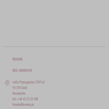
BROWIN
BDO: 000008185
calle Pryncypalna 129/141
93-373 Łódź
Recepción:
tel.:+48 42 23 23 200
browin@browin.pl