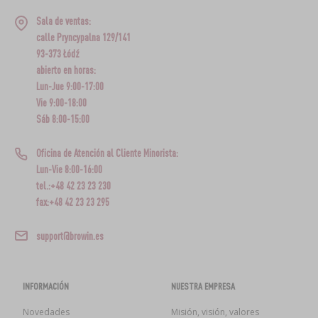
Sala de ventas:
calle Pryncypalna 129/141
93-373 Łódź
abierto en horas:
Lun-Jue 9:00-17:00
Vie 9:00-18:00
Sáb 8:00-15:00
Oficina de Atención al Cliente Minorista:
Lun-Vie 8:00-16:00
tel.:+48 42 23 23 230
fax:+48 42 23 23 295
support@browin.es
INFORMACIÓN
NUESTRA EMPRESA
Novedades
Misión, visión, valores