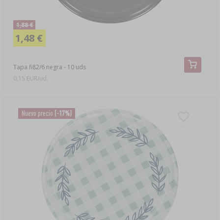
1,88 €
1,48 €
Tapa fi82/6 negra - 10 uds
0,15 EUR/ud.
Nuevo precio
(-17%)