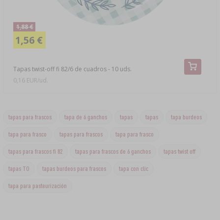
1,88 €
1,56 €
Tapas twist-off fi 82/6 de cuadros - 10 uds.
0,16 EUR/ud.
tapas para frascos
tapa de 6 ganchos
tapas
tapas
tapa burdeos
tapa para frasco
tapas para frascos
tapa para frasco
tapas para frascos fi 82
tapas para frascos de 6 ganchos
tapas twist off
tapas TO
tapas burdeos para frascos
tapa con clic
tapa para pasteurización