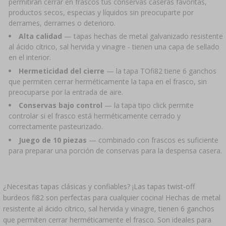
›
DAMEJEANNES
permitirán cerrar en frascos tus conservas caseras favoritas,
LIBROS DE EMBUTIDOS Y CHARCUTERÍA
LITERATURA
productos secos, especias y líquidos sin preocuparte por
derrames, derrames o deterioro.​​
ESTANTERÍAS
AROMA DE HUMO PARA AHUMAR
Alta calidad
— tapas hechas de metal galvanizado resistente
al ácido cítrico, sal hervida y vinagre - tienen una capa de sellado
en el interior.
›
AROMATIZACIÓN
Hermeticidad del cierre
— la tapa TOfi82 tiene 6 ganchos
que permiten cerrar herméticamente la tapa en el frasco, sin
LITERATURA
preocuparse por la entrada de aire.
Conservas bajo control
— la tapa tipo click permite
controlar si el frasco está herméticamente cerrado y
ANÁLISIS DE VINO
correctamente pasteurizado.
Juego de 10 piezas
— combinado con frascos es suficiente
ETIQUETAS
para preparar una porción de conservas para la despensa casera.
¿Necesitas tapas clásicas y confiables? ¡Las tapas twist-off
burdeos fi82 son perfectas para cualquier cocina! Hechas de metal
resistente al ácido cítrico, sal hervida y vinagre, tienen 6 ganchos
que permiten cerrar herméticamente el frasco. Son ideales para